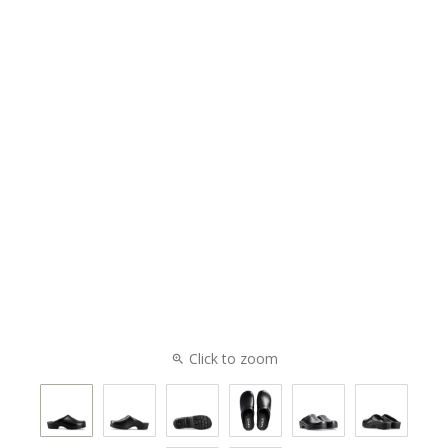
Click to zoom
zoom_in