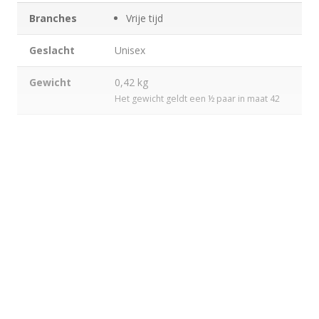
Branches
Vrije tijd
Geslacht
Unisex
Gewicht
0,42 kg
Het gewicht geldt een ½ paar in maat 42
Maten
35-48
Maattabel
MEER
WEERGEVEN
keyboard_arrow_down