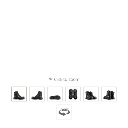
Click to zoom
zoom_in