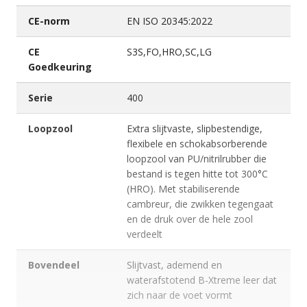
CE-norm
EN ISO 20345:2022
CE
S3S,FO,HRO,SC,LG
Goedkeuring
Serie
400
Loopzool
Extra slijtvaste, slipbestendige,
flexibele en schokabsorberende
loopzool van PU/nitrilrubber die
bestand is tegen hitte tot 300°C
(HRO). Met stabiliserende
cambreur, die zwikken tegengaat
en de druk over de hele zool
verdeelt
Bovendeel
Slijtvast, ademend en
waterafstotend B-Xtreme leer dat
zich naar de voet vormt